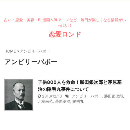
占い・恋愛・美容・BL漫画＆BLアニメなど、毎日が楽しくなる情報がい
っぱい！
恋愛ロンド
HOME
>
アンビリーバボー
アンビリーバボー
子供800人を救命！勝田銀次郎と茅原基
治の陽明丸事件について
2018/12/18
アンビリーバボー
,
勝田銀次郎
,
北室南苑
,
茅原基治
,
陽明丸