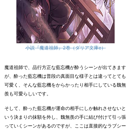
小説『魔道祖師』2巻（ダリア文庫e）
魔道祖師で、品行方正な藍忘機が酔うシーンが出てきます
が、酔った藍忘機は普段の真面目な様子とは違ってとても
可愛く、そんな藍忘機をからかったり相手にしている魏無
羨も可愛らしいです。
そして、酔った藍忘機が運命の相手にしか触れさせないと
いう決まりの抹額を外し、魏無羨の手に結び付けて引っ張
っていくシーンがあるのですが、ここは直接的なラブシー