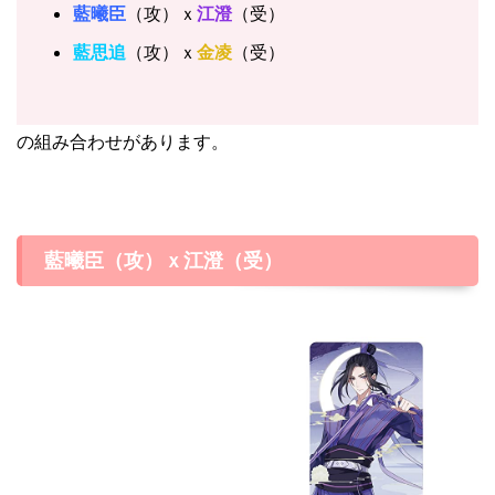
藍曦臣
（攻）ｘ
江澄
（受）
藍思追
（攻）ｘ
金凌
（受）
の組み合わせがあります。
藍曦臣（攻）ｘ江澄（受）