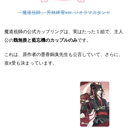
「魔道祖師」 芳林絳雪ver. ジオラマスタンド
魔道祖師の公式カップリングは、実はたった１組で、主人
公の
魏無羨と藍忘機のカップルのみ
です。
これは、原作者の墨香銅臭先生も公言していて、さらに、
攻x受も決まっています。